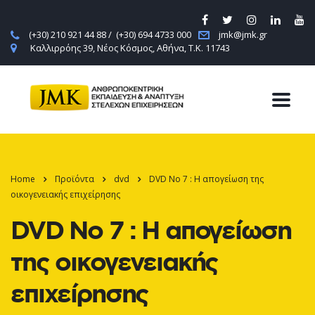
(+30) 210 921 44 88 / (+30) 694 4733 000
jmk@jmk.gr
Καλλιρρόης 39, Νέος Κόσμος, Αθήνα, Τ.Κ. 11743
Home
Προϊόντα
dvd
DVD No 7 : Η απογείωση της
οικογενειακής επιχείρησης
DVD No 7 : Η απογείωση
της οικογενειακής
επιχείρησης