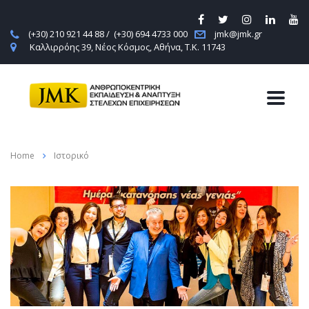
(+30) 210 921 44 88 / (+30) 694 4733 000
jmk@jmk.gr
Καλλιρρόης 39, Νέος Κόσμος, Αθήνα, Τ.Κ. 11743
Home
Ιστορικό